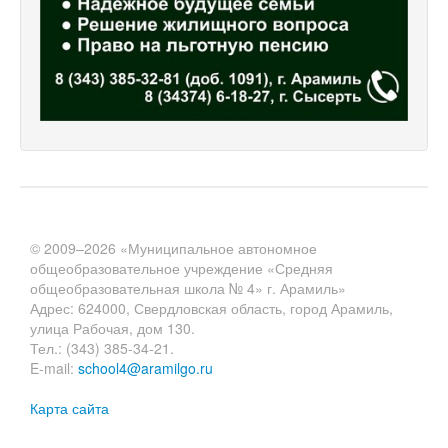
© 2009–2026 «Муниципальное автономное
общеобразовательное учреждение «Средняя
общеобразовательная школа № 4» г. Арамиль»
Адрес: 624000, Свердловская область, город Арамиль,
улица Рабочая, дом 130.
Тел.: (343) 385-34-21.
E-mail:
school4@aramilgo.ru
Карта сайта